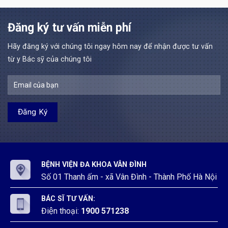
theo
Đình
Bác
năm
bệnh,
Nghị
sĩ
2026
chữa
định
và
Đăng ký tư vấn miễn phí
tại
bệnh
111/2022/NĐ-
Kỹ
Bệnh
tại
CP
thuật
viện
Bệnh
Đợt
Hãy đăng ký với chúng tôi ngay hôm nay để nhận được tư vấn
y
đa
viện
3
Bệnh
từ y Bác sỹ của chúng tôi
khoa
đa
năm
viện
Vân
khoa
2026
đa
Đình
Vân
khoa
Đình
Vân
Đình
BỆNH VIỆN ĐA KHOA VÂN ĐÌNH
Số 01 Thanh ấm - xã Vân Đình - Thành Phố Hà Nội
BÁC SĨ TƯ VẤN:
Điện thoại:
1900 571238