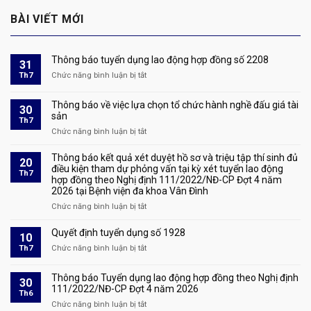
BÀI VIẾT MỚI
Thông báo tuyển dụng lao động hợp đồng số 2208
31
Th7
Chức năng bình luận bị tắt
ở
Thông
báo
Thông báo về việc lựa chọn tổ chức hành nghề đấu giá tài
30
tuyển
sản
Th7
dụng
Chức năng bình luận bị tắt
ở
lao
Thông
động
báo
Thông báo kết quả xét duyệt hồ sơ và triệu tập thí sinh đủ
hợp
20
về
điều kiện tham dự phỏng vấn tại kỳ xét tuyển lao động
đồng
Th7
hợp đồng theo Nghị định 111/2022/NĐ-CP Đợt 4 năm
việc
số
2026 tại Bệnh viện đa khoa Vân Đình
lựa
2208
chọn
Chức năng bình luận bị tắt
ở
tổ
Thông
chức
báo
Quyết định tuyển dụng số 1928
10
hành
kết
Th7
Chức năng bình luận bị tắt
ở
nghề
quả
Quyết
đấu
xét
định
giá
Thông báo Tuyển dụng lao động hợp đồng theo Nghị định
duyệt
30
tuyển
tài
111/2022/NĐ-CP Đợt 4 năm 2026
hồ
Th6
dụng
sản
sơ
Chức năng bình luận bị tắt
ở
số