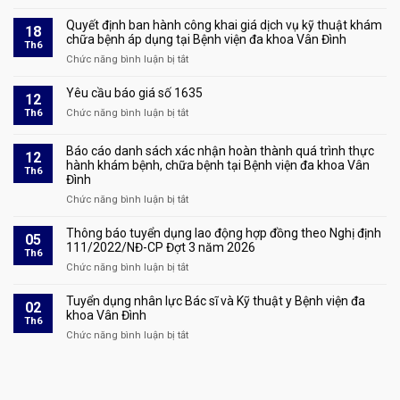
và
Thông
1928
triệu
báo
Quyết định ban hành công khai giá dịch vụ kỹ thuật khám
18
tập
Tuyển
chữa bệnh áp dụng tại Bệnh viện đa khoa Vân Đình
Th6
thí
dụng
Chức năng bình luận bị tắt
ở
sinh
lao
Quyết
đủ
động
định
Yêu cầu báo giá số 1635
điều
12
hợp
ban
kiện
Th6
Chức năng bình luận bị tắt
đồng
ở
hành
tham
theo
Yêu
công
dự
Nghị
cầu
Báo cáo danh sách xác nhận hoàn thành quá trình thực
khai
phỏng
12
định
báo
hành khám bệnh, chữa bệnh tại Bệnh viện đa khoa Vân
giá
vấn
Th6
111/2022/NĐ-
giá
Đình
dịch
tại
CP
số
vụ
Chức năng bình luận bị tắt
kỳ
ở
Đợt
1635
kỹ
xét
Báo
4
thuật
tuyển
cáo
Thông báo tuyển dụng lao động hợp đồng theo Nghị định
năm
05
khám
lao
danh
111/2022/NĐ-CP Đợt 3 năm 2026
2026
Th6
chữa
động
sách
Chức năng bình luận bị tắt
ở
bệnh
hợp
xác
Thông
áp
đồng
nhận
báo
Tuyển dụng nhân lực Bác sĩ và Kỹ thuật y Bệnh viện đa
dụng
02
theo
hoàn
tuyển
khoa Vân Đình
tại
Th6
Nghị
thành
dụng
Bệnh
Chức năng bình luận bị tắt
ở
định
quá
lao
viện
Tuyển
111/2022/NĐ-
trình
động
đa
dụng
CP
thực
hợp
khoa
nhân
Đợt
hành
đồng
Vân
lực
4
khám