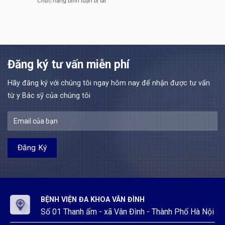
Chức năng bình luận bị tắt
ở
định
quá
lao
viện
Tuyển
111/2022/NĐ-
trình
động
đa
dụng
CP
thực
hợp
khoa
nhân
Đợt
hành
đồng
Vân
lực
4
khám
theo
Đình
Bác
năm
bệnh,
Nghị
sĩ
2026
chữa
định
và
Đăng ký tư vấn miễn phí
tại
bệnh
111/2022/NĐ-
Kỹ
Bệnh
tại
CP
thuật
viện
Bệnh
Đợt
Hãy đăng ký với chúng tôi ngay hôm nay để nhận được tư vấn
y
đa
viện
3
Bệnh
từ y Bác sỹ của chúng tôi
khoa
đa
năm
viện
Vân
khoa
2026
đa
Đình
Vân
khoa
Đình
Vân
Đình
BỆNH VIỆN ĐA KHOA VÂN ĐÌNH
Số 01 Thanh ấm - xã Vân Đình - Thành Phố Hà Nội