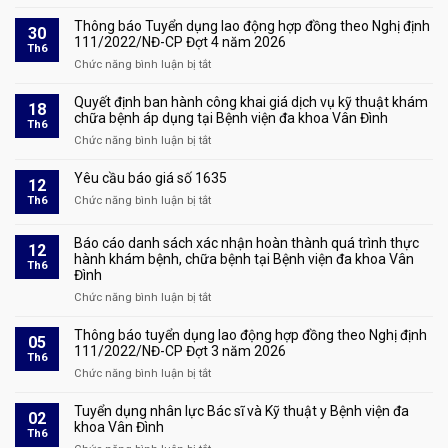
Quyết
đấu
xét
định
giá
Thông báo Tuyển dụng lao động hợp đồng theo Nghị định
duyệt
30
tuyển
tài
111/2022/NĐ-CP Đợt 4 năm 2026
hồ
Th6
dụng
sản
sơ
Chức năng bình luận bị tắt
ở
số
và
Thông
1928
triệu
báo
Quyết định ban hành công khai giá dịch vụ kỹ thuật khám
18
tập
Tuyển
chữa bệnh áp dụng tại Bệnh viện đa khoa Vân Đình
Th6
thí
dụng
Chức năng bình luận bị tắt
ở
sinh
lao
Quyết
đủ
động
định
Yêu cầu báo giá số 1635
điều
12
hợp
ban
kiện
Th6
Chức năng bình luận bị tắt
đồng
ở
hành
tham
theo
Yêu
công
dự
Nghị
cầu
Báo cáo danh sách xác nhận hoàn thành quá trình thực
khai
phỏng
12
định
báo
hành khám bệnh, chữa bệnh tại Bệnh viện đa khoa Vân
giá
vấn
Th6
111/2022/NĐ-
giá
Đình
dịch
tại
CP
số
vụ
Chức năng bình luận bị tắt
kỳ
ở
Đợt
1635
kỹ
xét
Báo
4
thuật
tuyển
cáo
Thông báo tuyển dụng lao động hợp đồng theo Nghị định
năm
05
khám
lao
danh
111/2022/NĐ-CP Đợt 3 năm 2026
2026
Th6
chữa
động
sách
Chức năng bình luận bị tắt
ở
bệnh
hợp
xác
Thông
áp
đồng
nhận
báo
Tuyển dụng nhân lực Bác sĩ và Kỹ thuật y Bệnh viện đa
dụng
02
theo
hoàn
tuyển
khoa Vân Đình
tại
Th6
Nghị
thành
dụng
Bệnh