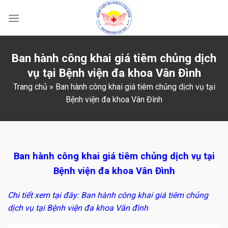
Skip
to
content
Ban hành công khai giá tiêm chủng dịch
vụ tại Bệnh viện đa khoa Vân Đình
Trang chủ
»
Ban hành công khai giá tiêm chủng dịch vụ tại
Bệnh viện đa khoa Vân Đình
Ban hành công khai giá tiêm chủng dịch vụ tại
Bệnh viện đa khoa Vân Đình
Chi tiết xem tại đây:
Ban hành công khai giá tiêm chủng
dịch vụ tại Bệnh viện đa khoa Vân đình