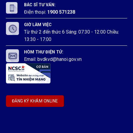
BÁC SĨ TƯ VẤN:
Điện thoại:
1900 571238
GIỜ LÀM VIỆC
Từ thứ 2 đến thức 6 Sáng: 07:30 - 12:00 Chiều:
13:30 - 17:00
HÒM THƯ ĐIỆN TỬ:
Email: bvdkvd@hanoi.gov.vn
ĐĂNG KÝ KHÁM ONLINE