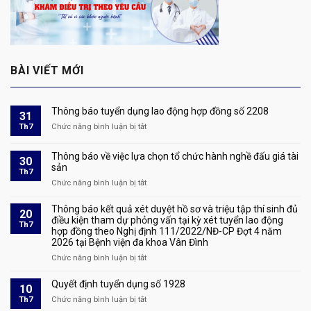
BÀI VIẾT MỚI
Thông báo tuyển dụng lao động hợp đồng số 2208
31
Th7
Chức năng bình luận bị tắt
ở
Thông
báo
Thông báo về việc lựa chọn tổ chức hành nghề đấu giá tài
30
tuyển
sản
Th7
dụng
Chức năng bình luận bị tắt
ở
lao
Thông
động
báo
Thông báo kết quả xét duyệt hồ sơ và triệu tập thí sinh đủ
hợp
20
về
điều kiện tham dự phỏng vấn tại kỳ xét tuyển lao động
đồng
Th7
hợp đồng theo Nghị định 111/2022/NĐ-CP Đợt 4 năm
việc
số
2026 tại Bệnh viện đa khoa Vân Đình
lựa
2208
chọn
Chức năng bình luận bị tắt
ở
tổ
Thông
chức
báo
Quyết định tuyển dụng số 1928
10
hành
kết
Th7
Chức năng bình luận bị tắt
ở
nghề
quả