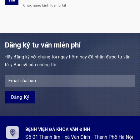
Th6
Nghị
thành
dụng
Bệnh
Chức năng bình luận bị tắt
ở
định
quá
lao
viện
Tuyển
111/2022/NĐ-
trình
động
đa
dụng
CP
thực
hợp
khoa
nhân
Đợt
hành
đồng
Vân
lực
4
khám
theo
Đình
Bác
năm
bệnh,
Nghị
sĩ
2026
chữa
định
và
Đăng ký tư vấn miễn phí
tại
bệnh
111/2022/NĐ-
Kỹ
Bệnh
tại
CP
thuật
viện
Bệnh
Đợt
Hãy đăng ký với chúng tôi ngay hôm nay để nhận được tư vấn
y
đa
viện
3
Bệnh
từ y Bác sỹ của chúng tôi
khoa
đa
năm
viện
Vân
khoa
2026
đa
Đình
Vân
khoa
Đình
Vân
Đình
BỆNH VIỆN ĐA KHOA VÂN ĐÌNH
Số 01 Thanh ấm - xã Vân Đình - Thành Phố Hà Nội