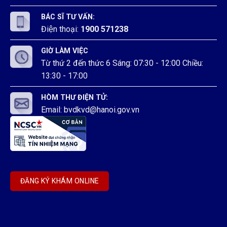
BÁC SĨ TƯ VẤN:
Điện thoại:
1900 571238
GIỜ LÀM VIỆC
Từ thứ 2 đến thức 6 Sáng: 07:30 - 12:00 Chiều:
13:30 - 17:00
HÒM THƯ ĐIỆN TỬ:
Email: bvdkvd@hanoi.gov.vn
ĐĂNG KÝ KHÁM ONLINE