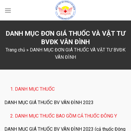
Skip
to
content
DANH MỤC ĐƠN GIÁ THUỐC VÀ VẬT TƯ
BVĐK VÂN ĐÌNH
Trang chủ
»
DANH MỤC ĐƠN GIÁ THUỐC VÀ VẬT TƯ BVĐK
VÂN ĐÌNH
1. DANH MỤC THUỐC
DANH MỤC GIÁ THUỐC BV VÂN ĐÌNH 2023
2. DANH MỤC THUỐC BAO GỒM CẢ THUỐC ĐÔNG Y
DANH MỤC GIÁ THUỐC BV VÂN ĐÌNH 2023 (cả thuốc Đông