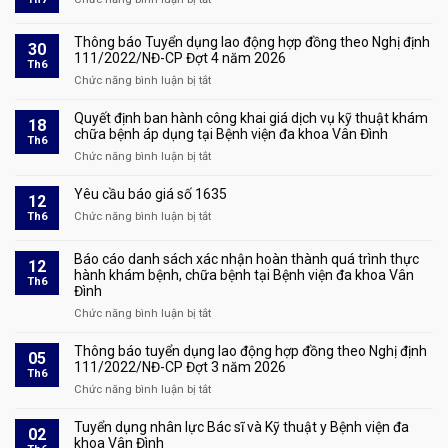
nghề
quả
Quyết
đấu
xét
định
giá
Thông báo Tuyển dụng lao động hợp đồng theo Nghị định
duyệt
30
tuyển
tài
111/2022/NĐ-CP Đợt 4 năm 2026
hồ
Th6
dụng
sản
sơ
Chức năng bình luận bị tắt
ở
số
và
Thông
1928
triệu
báo
Quyết định ban hành công khai giá dịch vụ kỹ thuật khám
18
tập
Tuyển
chữa bệnh áp dụng tại Bệnh viện đa khoa Vân Đình
Th6
thí
dụng
Chức năng bình luận bị tắt
ở
sinh
lao
Quyết
đủ
động
định
Yêu cầu báo giá số 1635
điều
12
hợp
ban
kiện
Th6
Chức năng bình luận bị tắt
đồng
ở
hành
tham
theo
Yêu
công
dự
Nghị
cầu
Báo cáo danh sách xác nhận hoàn thành quá trình thực
khai
phỏng
12
định
báo
hành khám bệnh, chữa bệnh tại Bệnh viện đa khoa Vân
giá
vấn
Th6
111/2022/NĐ-
giá
Đình
dịch
tại
CP
số
vụ
Chức năng bình luận bị tắt
kỳ
ở
Đợt
1635
kỹ
xét
Báo
4
thuật
tuyển
cáo
Thông báo tuyển dụng lao động hợp đồng theo Nghị định
năm
05
khám
lao
danh
111/2022/NĐ-CP Đợt 3 năm 2026
2026
Th6
chữa
động
sách
Chức năng bình luận bị tắt
ở
bệnh
hợp
xác
Thông
áp
đồng
nhận
báo
Tuyển dụng nhân lực Bác sĩ và Kỹ thuật y Bệnh viện đa
dụng
02
theo
hoàn
tuyển
khoa Vân Đình
tại