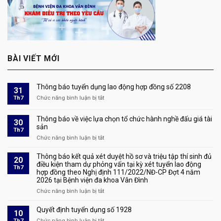
BÀI VIẾT MỚI
Thông báo tuyển dụng lao động hợp đồng số 2208
31
Th7
Chức năng bình luận bị tắt
ở
Thông
báo
Thông báo về việc lựa chọn tổ chức hành nghề đấu giá tài
30
tuyển
sản
Th7
dụng
Chức năng bình luận bị tắt
ở
lao
Thông
động
báo
Thông báo kết quả xét duyệt hồ sơ và triệu tập thí sinh đủ
hợp
20
về
điều kiện tham dự phỏng vấn tại kỳ xét tuyển lao động
đồng
Th7
hợp đồng theo Nghị định 111/2022/NĐ-CP Đợt 4 năm
việc
số
2026 tại Bệnh viện đa khoa Vân Đình
lựa
2208
chọn
Chức năng bình luận bị tắt
ở
tổ
Thông
chức
báo
Quyết định tuyển dụng số 1928
10
hành
kết
Th7
Chức năng bình luận bị tắt
ở