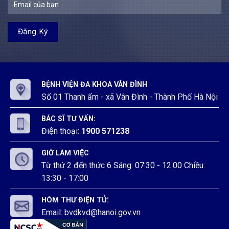
khoa
Đình
Vân
Đình
BỆNH VIỆN ĐA KHOA VÂN ĐÌNH
Số 01 Thanh ấm - xã Vân Đình - Thành Phố Hà Nội
BÁC SĨ TƯ VẤN:
Điện thoại:
1900 571238
GIỜ LÀM VIỆC
Từ thứ 2 đến thức 6 Sáng: 07:30 - 12:00 Chiều:
13:30 - 17:00
HÒM THƯ ĐIỆN TỬ:
Email: bvdkvd@hanoi.gov.vn