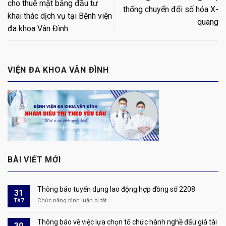
cho thuê mặt bằng đầu tư
thống chuyển đổi số hóa X-
khai thác dịch vụ tại Bệnh viện
quang
đa khoa Vân Đình
VIỆN ĐA KHOA VÂN ĐÌNH
BÀI VIẾT MỚI
Thông báo tuyển dụng lao động hợp đồng số 2208
31
Th7
Chức năng bình luận bị tắt
ở
Thông
báo
Thông báo về việc lựa chọn tổ chức hành nghề đấu giá tài
30