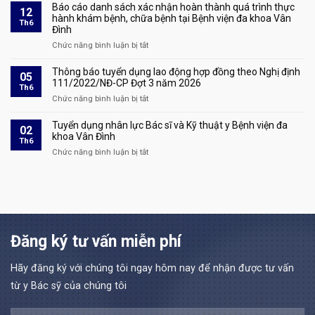
Nghị
cầu
Báo cáo danh sách xác nhận hoàn thành quá trình thực
khai
phỏng
12
định
báo
hành khám bệnh, chữa bệnh tại Bệnh viện đa khoa Vân
giá
vấn
Th6
111/2022/NĐ-
giá
Đình
dịch
tại
CP
số
vụ
Chức năng bình luận bị tắt
kỳ
ở
Đợt
1635
kỹ
xét
Báo
4
thuật
tuyển
cáo
Thông báo tuyển dụng lao động hợp đồng theo Nghị định
năm
05
khám
lao
danh
111/2022/NĐ-CP Đợt 3 năm 2026
2026
Th6
chữa
động
sách
Chức năng bình luận bị tắt
ở
bệnh
hợp
xác
Thông
áp
đồng
nhận
báo
Tuyển dụng nhân lực Bác sĩ và Kỹ thuật y Bệnh viện đa
dụng
02
theo
hoàn
tuyển
khoa Vân Đình
tại
Th6
Nghị
thành
dụng
Bệnh
Chức năng bình luận bị tắt
ở
định
quá
lao
viện
Tuyển
111/2022/NĐ-
trình
động
đa
dụng
CP
thực
hợp
khoa
nhân
Đợt
hành
đồng
Vân
lực
4
khám
theo
Đình
Bác
năm
bệnh,
Nghị
sĩ
2026
chữa
định
và
Đăng ký tư vấn miễn phí
tại
bệnh
111/2022/NĐ-
Kỹ
Bệnh
tại
CP
thuật
viện
Bệnh
Đợt
Hãy đăng ký với chúng tôi ngay hôm nay để nhận được tư vấn
y
đa
viện
3
Bệnh
từ y Bác sỹ của chúng tôi
khoa
đa
năm
viện
Vân
khoa
2026
đa
Đình
Vân