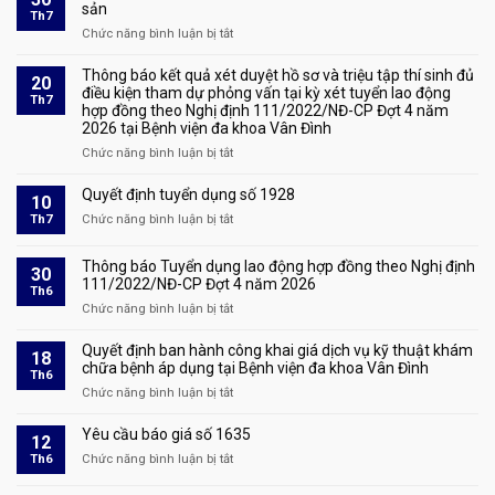
tuyển
sản
Th7
dụng
Chức năng bình luận bị tắt
ở
lao
Thông
động
báo
Thông báo kết quả xét duyệt hồ sơ và triệu tập thí sinh đủ
hợp
20
về
điều kiện tham dự phỏng vấn tại kỳ xét tuyển lao động
đồng
Th7
hợp đồng theo Nghị định 111/2022/NĐ-CP Đợt 4 năm
việc
số
2026 tại Bệnh viện đa khoa Vân Đình
lựa
2208
chọn
Chức năng bình luận bị tắt
ở
tổ
Thông
chức
báo
Quyết định tuyển dụng số 1928
10
hành
kết
Th7
Chức năng bình luận bị tắt
ở
nghề
quả
Quyết
đấu
xét
định
giá
Thông báo Tuyển dụng lao động hợp đồng theo Nghị định
duyệt
30
tuyển
tài
111/2022/NĐ-CP Đợt 4 năm 2026
hồ
Th6
dụng
sản
sơ
Chức năng bình luận bị tắt
ở
số
và
Thông
1928
triệu
báo
Quyết định ban hành công khai giá dịch vụ kỹ thuật khám
18
tập
Tuyển
chữa bệnh áp dụng tại Bệnh viện đa khoa Vân Đình
Th6
thí
dụng
Chức năng bình luận bị tắt
ở
sinh
lao
Quyết
đủ
động
định
Yêu cầu báo giá số 1635
điều
12
hợp
ban
kiện
Th6
Chức năng bình luận bị tắt
đồng
ở
hành
tham
theo
Yêu
công
dự