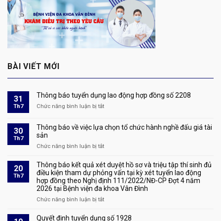
BÀI VIẾT MỚI
Thông báo tuyển dụng lao động hợp đồng số 2208
31
Th7
Chức năng bình luận bị tắt
ở
Thông
báo
Thông báo về việc lựa chọn tổ chức hành nghề đấu giá tài
30
tuyển
sản
Th7
dụng
Chức năng bình luận bị tắt
ở
lao
Thông
động
báo
Thông báo kết quả xét duyệt hồ sơ và triệu tập thí sinh đủ
hợp
20
về
điều kiện tham dự phỏng vấn tại kỳ xét tuyển lao động
đồng
Th7
hợp đồng theo Nghị định 111/2022/NĐ-CP Đợt 4 năm
việc
số
2026 tại Bệnh viện đa khoa Vân Đình
lựa
2208
chọn
Chức năng bình luận bị tắt
ở
tổ
Thông
chức
báo
Quyết định tuyển dụng số 1928