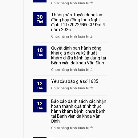
sản
quả
Chức năng bình luận bị tắt
ở
xét
Quyết
duyệt
định
Thông báo Tuyển dụng lao
30
hồ
tuyển
động hợp đồng theo Nghị
Th6
sơ
định 111/2022/NĐ-CP Đợt 4
dụng
và
năm 2026
số
triệu
1928
Chức năng bình luận bị tắt
ở
tập
Thông
thí
báo
Quyết định ban hành công
sinh
18
Tuyển
khai giá dịch vụ kỹ thuật
đủ
Th6
khám chữa bệnh áp dụng tại
dụng
điều
Bệnh viện đa khoa Vân Đình
lao
kiện
động
tham
Chức năng bình luận bị tắt
ở
hợp
dự
Quyết
đồng
phỏng
định
Yêu cầu báo giá số 1635
12
theo
vấn
ban
Th6
Chức năng bình luận bị tắt
ở
Nghị
tại
hành
Yêu
định
kỳ
công
cầu
111/2022/NĐ-
xét
Báo cáo danh sách xác nhận
khai
12
báo
CP
tuyển
hoàn thành quá trình thực
giá
Th6
giá
Đợt
hành khám bệnh, chữa bệnh
lao
dịch
số
4
tại Bệnh viện đa khoa Vân
động
vụ
1635
năm
Đình
hợp
kỹ
2026
đồng
thuật
Chức năng bình luận bị tắt
ở
theo
khám
Báo
Nghị
chữa