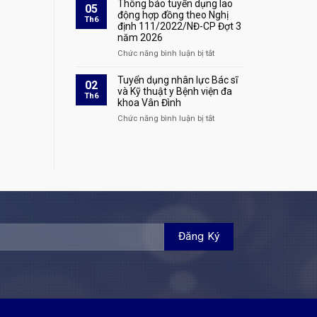
cáo
Thông báo tuyển dụng lao
05
định
bệnh
danh
động hợp đồng theo Nghị
Th6
111/2022/NĐ-
áp
định 111/2022/NĐ-CP Đợt 3
sách
CP
dụng
năm 2026
xác
Đợt
tại
nhận
Chức năng bình luận bị tắt
ở
4
Bệnh
hoàn
Thông
năm
viện
thành
báo
Tuyển dụng nhân lực Bác sĩ
2026
02
đa
quá
tuyển
và Kỹ thuật y Bệnh viện đa
tại
Th6
khoa
trình
khoa Vân Đình
dụng
Bệnh
Vân
thực
lao
viện
Chức năng bình luận bị tắt
ở
Đình
hành
động
đa
Tuyển
khám
hợp
khoa
dụng
bệnh,
đồng
Vân
nhân
chữa
theo
Đình
lực
bệnh
Nghị
Bác
tại
định
sĩ
Bệnh
111/2022/NĐ-
và
viện
CP
Kỹ
đa
Đợt
thuật
khoa
3
y
Vân
năm
Bệnh
Đình
2026
viện
đa
khoa
Vân
Đình