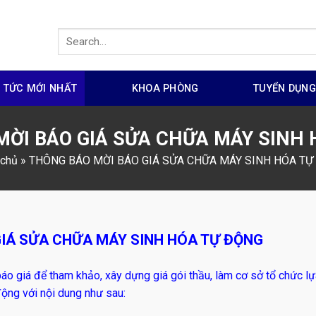
N TỨC MỚI NHẤT
KHOA PHÒNG
TUYỂN DỤN
ỜI BÁO GIÁ SỬA CHỮA MÁY SINH
 chủ
»
THÔNG BÁO MỜI BÁO GIÁ SỬA CHỮA MÁY SINH HÓA TỰ
IÁ SỬA CHỮA MÁY SINH HÓA TỰ ĐỘNG
áo giá để tham khảo, xây dựng giá gói thầu, làm cơ sở tổ chức l
động với nội dung như sau: