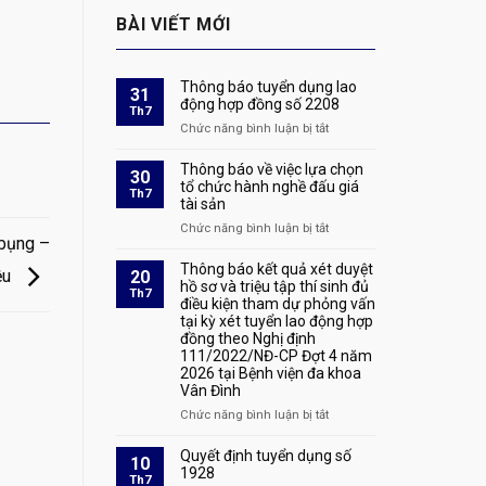
BÀI VIẾT MỚI
Thông báo tuyển dụng lao
31
động hợp đồng số 2208
Th7
Chức năng bình luận bị tắt
ở
Thông
báo
Thông báo về việc lựa chọn
30
tuyển
tổ chức hành nghề đấu giá
Th7
tài sản
dụng
lao
Chức năng bình luận bị tắt
ở
động
 bụng –
Thông
hợp
báo
Thông báo kết quả xét duyệt
iệu
20
đồng
về
hồ sơ và triệu tập thí sinh đủ
Th7
số
điều kiện tham dự phỏng vấn
việc
2208
tại kỳ xét tuyển lao động hợp
lựa
đồng theo Nghị định
chọn
111/2022/NĐ-CP Đợt 4 năm
tổ
2026 tại Bệnh viện đa khoa
chức
Vân Đình
hành
nghề
Chức năng bình luận bị tắt
ở
đấu
Thông
giá
báo
Quyết định tuyển dụng số
10
tài
kết
1928
Th7