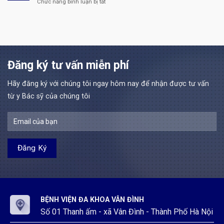
Bệnh
Chức năng bình luận bị tắt
ở
định
quá
lao
viện
Tuyển
111/2022/NĐ-
trình
động
đa
dụng
CP
thực
hợp
khoa
nhân
Đợt
hành
đồng
Vân
lực
4
khám
theo
Đình
Bác
năm
bệnh,
Nghị
sĩ
2026
chữa
định
và
Đăng ký tư vấn miễn phí
tại
bệnh
111/2022/NĐ-
Kỹ
Bệnh
tại
CP
thuật
viện
Bệnh
Đợt
Hãy đăng ký với chúng tôi ngay hôm nay để nhận được tư vấn
y
đa
viện
3
Bệnh
từ y Bác sỹ của chúng tôi
khoa
đa
năm
viện
Vân
khoa
2026
đa
Đình
Vân
khoa
Đình
Vân
Đình
BỆNH VIỆN ĐA KHOA VÂN ĐÌNH
Số 01 Thanh ấm - xã Vân Đình - Thành Phố Hà Nội