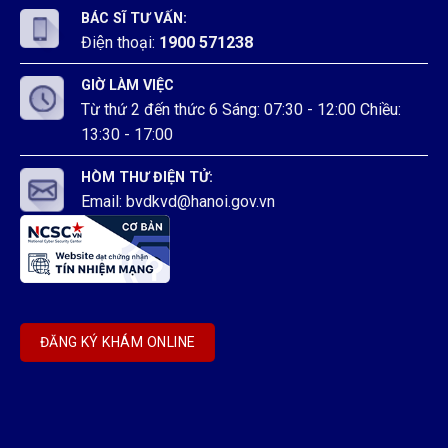
BÁC SĨ TƯ VẤN:
Điện thoại:
1900 571238
GIỜ LÀM VIỆC
Từ thứ 2 đến thức 6 Sáng: 07:30 - 12:00 Chiều:
13:30 - 17:00
HÒM THƯ ĐIỆN TỬ:
Email: bvdkvd@hanoi.gov.vn
ĐĂNG KÝ KHÁM ONLINE