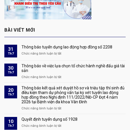
BÀI VIẾT MỚI
Thông báo tuyển dụng lao động hợp đồng số 2208
31
Th7
Chức năng bình luận bị tắt
ở
Thông
báo
Thông báo về việc lựa chọn tổ chức hành nghề đấu giá tài
30
tuyển
sản
Th7
dụng
Chức năng bình luận bị tắt
ở
lao
Thông
động
báo
Thông báo kết quả xét duyệt hồ sơ và triệu tập thí sinh đủ
hợp
20
về
điều kiện tham dự phỏng vấn tại kỳ xét tuyển lao động
đồng
Th7
hợp đồng theo Nghị định 111/2022/NĐ-CP Đợt 4 năm
việc
số
2026 tại Bệnh viện đa khoa Vân Đình
lựa
2208
chọn
Chức năng bình luận bị tắt
ở
tổ
Thông
chức
báo
Quyết định tuyển dụng số 1928
10
hành
kết
Th7
Chức năng bình luận bị tắt
ở
nghề
quả