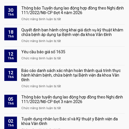
Quyết
đấu
xét
định
giá
Thông báo Tuyển dụng lao động hợp đồng theo Nghị định
duyệt
30
tuyển
tài
111/2022/NĐ-CP Đợt 4 năm 2026
hồ
Th6
dụng
sản
sơ
Chức năng bình luận bị tắt
ở
số
và
Thông
1928
triệu
báo
Quyết định ban hành công khai giá dịch vụ kỹ thuật khám
18
tập
Tuyển
chữa bệnh áp dụng tại Bệnh viện đa khoa Vân Đình
Th6
thí
dụng
Chức năng bình luận bị tắt
ở
sinh
lao
Quyết
đủ
động
định
Yêu cầu báo giá số 1635
điều
12
hợp
ban
kiện
Th6
Chức năng bình luận bị tắt
đồng
ở
hành
tham
theo
Yêu
công
dự
Nghị
cầu
Báo cáo danh sách xác nhận hoàn thành quá trình thực
khai
phỏng
12
định
báo
hành khám bệnh, chữa bệnh tại Bệnh viện đa khoa Vân
giá
vấn
Th6
111/2022/NĐ-
giá
Đình
dịch
tại
CP
số
vụ
Chức năng bình luận bị tắt
kỳ
ở
Đợt
1635
kỹ
xét
Báo
4
thuật
tuyển
cáo
Thông báo tuyển dụng lao động hợp đồng theo Nghị định
năm
05
khám
lao
danh
111/2022/NĐ-CP Đợt 3 năm 2026
2026
Th6
chữa
động
sách
Chức năng bình luận bị tắt
ở
bệnh
hợp
xác
Thông
áp
đồng
nhận
báo
Tuyển dụng nhân lực Bác sĩ và Kỹ thuật y Bệnh viện đa
dụng
02
theo
hoàn
tuyển
khoa Vân Đình
tại
Th6
Nghị
thành
dụng