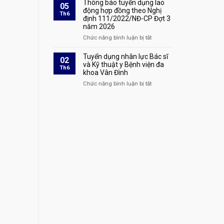
cáo
Thông báo tuyển dụng lao
05
định
bệnh
danh
động hợp đồng theo Nghị
Th6
111/2022/NĐ-
áp
định 111/2022/NĐ-CP Đợt 3
sách
CP
dụng
năm 2026
xác
Đợt
tại
nhận
Chức năng bình luận bị tắt
ở
4
Bệnh
hoàn
Thông
năm
viện
thành
báo
Tuyển dụng nhân lực Bác sĩ
2026
02
đa
quá
tuyển
và Kỹ thuật y Bệnh viện đa
tại
Th6
khoa
trình
khoa Vân Đình
dụng
Bệnh
Vân
thực
lao
viện
Chức năng bình luận bị tắt
ở
Đình
hành
động
đa
Tuyển
khám
hợp
khoa
dụng
bệnh,
đồng
Vân
nhân
chữa
theo
Đình
lực
bệnh
Nghị
Bác
tại
định
sĩ
Bệnh
111/2022/NĐ-
và
viện
CP
Kỹ
đa
Đợt
thuật
khoa
3
y
Vân
năm
Bệnh
Đình
2026
viện
đa
khoa
Vân
Đình