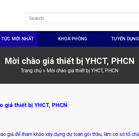
N TỨC MỚI NHẤT
KHOA PHÒNG
TUYỂN DỤN
Mời chào giá thiết bị YHCT, PHCN
Trang chủ
»
Mời chào giá thiết bị YHCT, PHCN
o giá thiết bị YHCT, PHCN
báo giá để tham khảo xây dựng dự toán gói thầu, làm cơ sở tổ ch