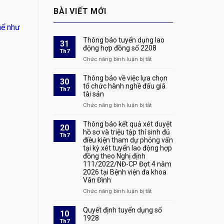
BÀI VIẾT MỚI
hể như
Thông báo tuyển dụng lao
31
động hợp đồng số 2208
Th7
Chức năng bình luận bị tắt
ở
Thông
báo
Thông báo về việc lựa chọn
30
tuyển
tổ chức hành nghề đấu giá
Th7
tài sản
dụng
lao
Chức năng bình luận bị tắt
ở
động
Thông
hợp
báo
Thông báo kết quả xét duyệt
20
đồng
về
hồ sơ và triệu tập thí sinh đủ
Th7
số
điều kiện tham dự phỏng vấn
việc
2208
tại kỳ xét tuyển lao động hợp
lựa
đồng theo Nghị định
chọn
111/2022/NĐ-CP Đợt 4 năm
tổ
2026 tại Bệnh viện đa khoa
chức
Vân Đình
hành
nghề
Chức năng bình luận bị tắt
ở
đấu
Thông
giá
báo
Quyết định tuyển dụng số
10
tài
kết
1928
Th7