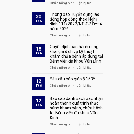
sản
quả
Chức năng bình luận bị tắt
ở
xét
Quyết
duyệt
định
Thông báo Tuyển dụng lao
30
hồ
tuyển
động hợp đồng theo Nghị
Th6
sơ
định 111/2022/NĐ-CP Đợt 4
dụng
và
năm 2026
số
triệu
1928
Chức năng bình luận bị tắt
ở
tập
Thông
thí
báo
Quyết định ban hành công
sinh
18
Tuyển
khai giá dịch vụ kỹ thuật
đủ
Th6
khám chữa bệnh áp dụng tại
dụng
điều
Bệnh viện đa khoa Vân Đình
lao
kiện
động
tham
Chức năng bình luận bị tắt
ở
hợp
dự
Quyết
đồng
phỏng
định
Yêu cầu báo giá số 1635
12
theo
vấn
ban
Th6
Chức năng bình luận bị tắt
ở
Nghị
tại
hành
Yêu
định
kỳ
công
cầu
111/2022/NĐ-
xét
Báo cáo danh sách xác nhận
khai
12
báo
CP
tuyển
hoàn thành quá trình thực
giá
Th6
giá
Đợt
hành khám bệnh, chữa bệnh
lao
dịch
số
4
tại Bệnh viện đa khoa Vân
động
vụ
1635
năm
Đình
hợp
kỹ
2026
đồng
thuật
Chức năng bình luận bị tắt
ở
theo
khám
Báo
Nghị
chữa