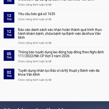
Th6
thí
dụng
Chức năng bình luận bị tắt
ở
sinh
lao
Quyết
đủ
động
định
Yêu cầu báo giá số 1635
điều
12
hợp
ban
kiện
Th6
Chức năng bình luận bị tắt
đồng
ở
hành
tham
theo
Yêu
công
dự
Nghị
cầu
Báo cáo danh sách xác nhận hoàn thành quá trình thực
khai
phỏng
12
định
báo
hành khám bệnh, chữa bệnh tại Bệnh viện đa khoa Vân
giá
vấn
Th6
111/2022/NĐ-
giá
Đình
dịch
tại
CP
số
vụ
Chức năng bình luận bị tắt
kỳ
ở
Đợt
1635
kỹ
xét
Báo
4
thuật
tuyển
cáo
Thông báo tuyển dụng lao động hợp đồng theo Nghị định
năm
05
khám
lao
danh
111/2022/NĐ-CP Đợt 3 năm 2026
2026
Th6
chữa
động
sách
Chức năng bình luận bị tắt
ở
bệnh
hợp
xác
Thông
áp
đồng
nhận
báo
Tuyển dụng nhân lực Bác sĩ và Kỹ thuật y Bệnh viện đa
dụng
02
theo
hoàn
tuyển
khoa Vân Đình
tại
Th6
Nghị
thành
dụng
Bệnh
Chức năng bình luận bị tắt
ở
định
quá
lao
viện
Tuyển
111/2022/NĐ-
trình
động
đa
dụng
CP
thực
hợp
khoa
nhân
Đợt
hành
đồng
Vân
lực
4
khám
theo
Đình
Bác
năm
bệnh,
Nghị
sĩ
2026
chữa
định
và