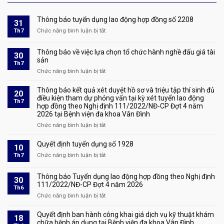
Thông báo tuyển dụng lao động hợp đồng số 2208
31
Th7
Chức năng bình luận bị tắt
ở
Thông
báo
Thông báo về việc lựa chọn tổ chức hành nghề đấu giá tài
30
tuyển
sản
Th7
dụng
Chức năng bình luận bị tắt
ở
lao
Thông
động
báo
Thông báo kết quả xét duyệt hồ sơ và triệu tập thí sinh đủ
hợp
20
về
điều kiện tham dự phỏng vấn tại kỳ xét tuyển lao động
đồng
Th7
hợp đồng theo Nghị định 111/2022/NĐ-CP Đợt 4 năm
việc
số
2026 tại Bệnh viện đa khoa Vân Đình
lựa
2208
chọn
Chức năng bình luận bị tắt
ở
tổ
Thông
chức
báo
Quyết định tuyển dụng số 1928
10
hành
kết
Th7
Chức năng bình luận bị tắt
ở
nghề
quả
Quyết
đấu
xét
định
giá
Thông báo Tuyển dụng lao động hợp đồng theo Nghị định
duyệt
30
tuyển
tài
111/2022/NĐ-CP Đợt 4 năm 2026
hồ
Th6
dụng
sản
sơ
Chức năng bình luận bị tắt
ở
số
và
Thông
1928
triệu
báo
Quyết định ban hành công khai giá dịch vụ kỹ thuật khám
18
tập
Tuyển
chữa bệnh áp dụng tại Bệnh viện đa khoa Vân Đình