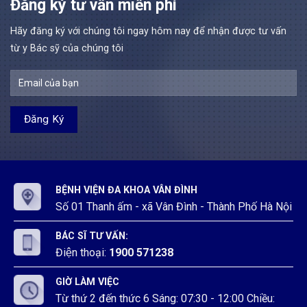
Đăng ký tư vấn miễn phí
tại
bệnh
111/2022/NĐ-
Kỹ
Bệnh
tại
CP
thuật
viện
Bệnh
Đợt
Hãy đăng ký với chúng tôi ngay hôm nay để nhận được tư vấn
y
đa
viện
3
Bệnh
từ y Bác sỹ của chúng tôi
khoa
đa
năm
viện
Vân
khoa
2026
đa
Đình
Vân
khoa
Đình
Vân
Đình
BỆNH VIỆN ĐA KHOA VÂN ĐÌNH
Số 01 Thanh ấm - xã Vân Đình - Thành Phố Hà Nội
BÁC SĨ TƯ VẤN:
Điện thoại:
1900 571238
GIỜ LÀM VIỆC
Từ thứ 2 đến thức 6 Sáng: 07:30 - 12:00 Chiều: