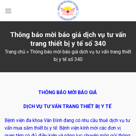
Skip
to
content
Thông báo mời báo giá dịch vụ tư vấn
trang thiết bị y tế số 340
Trang chủ
»
Thông báo mời báo giá dịch vụ tư vấn trang thiết
bị y tế số 340
THÔNG BÁO MỜI BÁO GIÁ
DỊCH VỤ TƯ VẤN TRANG THIẾT BỊ Y TẾ
Bệnh viện đa khoa Vân Đình đang có nhu cầu thuê dịch vụ tư
vấn mua sắm thiết bị y tế. Bệnh viện kính mời các đơn vị
quan tâm có đủ điều kiện và năng lực chuyên môn gửi thông