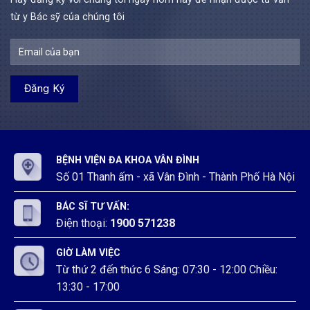
y
đa
viện
3
Bệnh
từ y Bác sỹ của chúng tôi
khoa
đa
năm
viện
Vân
khoa
2026
đa
Đình
Vân
khoa
Đình
Vân
Đình
BỆNH VIỆN ĐA KHOA VÂN ĐÌNH
Số 01 Thanh ấm - xã Vân Đình - Thành Phố Hà Nội
BÁC SĨ TƯ VẤN:
Điện thoại:
1900 571238
GIỜ LÀM VIỆC
Từ thứ 2 đến thức 6 Sáng: 07:30 - 12:00 Chiều:
13:30 - 17:00