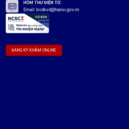
HÒM THƯ ĐIỆN TỬ:
Email: bvdkvd@hanoi.gov.vn
ĐĂNG KÝ KHÁM ONLINE