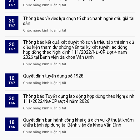
31
Th7
Chức năng bình luận bị tắt
ở
Thông
báo
Thông báo về việc lựa chọn tổ chức hành nghề đấu giá tài
30
tuyển
sản
Th7
dụng
Chức năng bình luận bị tắt
ở
lao
Thông
động
báo
Thông báo kết quả xét duyệt hồ sơ và triệu tập thí sinh đủ
hợp
20
về
điều kiện tham dự phỏng vấn tại kỳ xét tuyển lao động
đồng
Th7
hợp đồng theo Nghị định 111/2022/NĐ-CP Đợt 4 năm
việc
số
2026 tại Bệnh viện đa khoa Vân Đình
lựa
2208
chọn
Chức năng bình luận bị tắt
ở
tổ
Thông
chức
báo
Quyết định tuyển dụng số 1928
10
hành
kết
Th7
Chức năng bình luận bị tắt
ở
nghề
quả
Quyết
đấu
xét
định
giá
Thông báo Tuyển dụng lao động hợp đồng theo Nghị định
duyệt
30
tuyển
tài
111/2022/NĐ-CP Đợt 4 năm 2026
hồ
Th6
dụng
sản
sơ
Chức năng bình luận bị tắt
ở
số
và
Thông
1928
triệu
báo
Quyết định ban hành công khai giá dịch vụ kỹ thuật khám
18
tập
Tuyển
chữa bệnh áp dụng tại Bệnh viện đa khoa Vân Đình
Th6
thí
dụng
Chức năng bình luận bị tắt
ở
sinh
lao
Quyết
đủ