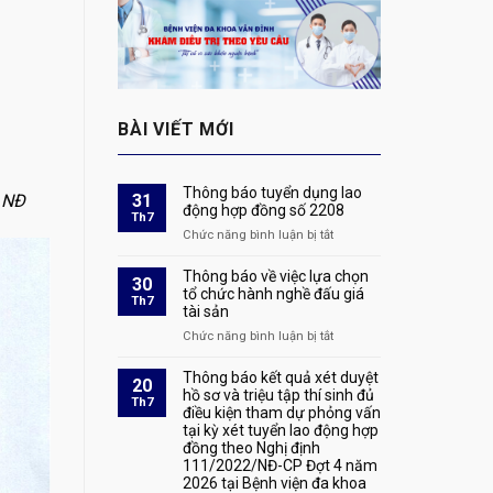
BÀI VIẾT MỚI
Thông báo tuyển dụng lao
o NĐ
31
động hợp đồng số 2208
Th7
Chức năng bình luận bị tắt
ở
Thông
báo
Thông báo về việc lựa chọn
30
tuyển
tổ chức hành nghề đấu giá
Th7
tài sản
dụng
lao
Chức năng bình luận bị tắt
ở
động
Thông
hợp
báo
Thông báo kết quả xét duyệt
20
đồng
về
hồ sơ và triệu tập thí sinh đủ
Th7
số
điều kiện tham dự phỏng vấn
việc
2208
tại kỳ xét tuyển lao động hợp
lựa
đồng theo Nghị định
chọn
111/2022/NĐ-CP Đợt 4 năm
tổ
2026 tại Bệnh viện đa khoa
chức