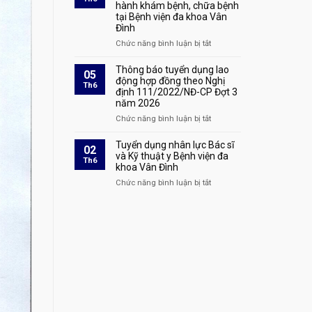
giá
Đợt
hành khám bệnh, chữa bệnh
lao
dịch
số
4
tại Bệnh viện đa khoa Vân
động
vụ
1635
năm
Đình
hợp
kỹ
2026
đồng
thuật
Chức năng bình luận bị tắt
ở
theo
khám
Báo
Nghị
chữa
cáo
Thông báo tuyển dụng lao
05
định
bệnh
danh
động hợp đồng theo Nghị
Th6
111/2022/NĐ-
áp
định 111/2022/NĐ-CP Đợt 3
sách
CP
dụng
năm 2026
xác
Đợt
tại
nhận
Chức năng bình luận bị tắt
ở
4
Bệnh
hoàn
Thông
năm
viện
thành
báo
Tuyển dụng nhân lực Bác sĩ
2026
02
đa
quá
tuyển
và Kỹ thuật y Bệnh viện đa
tại
Th6
khoa
trình
khoa Vân Đình
dụng
Bệnh
Vân
thực
lao
viện
Chức năng bình luận bị tắt
ở
Đình
hành
động
đa
Tuyển
khám
hợp
khoa
dụng
bệnh,
đồng
Vân
nhân
chữa
theo
Đình
lực
bệnh
Nghị
Bác
tại
định
sĩ
Bệnh
111/2022/NĐ-
và
viện
CP
Kỹ
đa
Đợt
thuật
khoa
3
y
Vân
năm