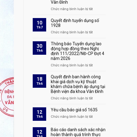
Vân Đình
hành
nghề
Chức năng bình luận bị tắt
ở
đấu
Thông
giá
báo
Quyết định tuyển dụng số
10
tài
kết
1928
Th7
sản
quả
Chức năng bình luận bị tắt
ở
xét
Quyết
duyệt
định
Thông báo Tuyển dụng lao
30
hồ
tuyển
động hợp đồng theo Nghị
Th6
sơ
định 111/2022/NĐ-CP Đợt 4
dụng
và
năm 2026
số
triệu
1928
Chức năng bình luận bị tắt
ở
tập
Thông
thí
báo
Quyết định ban hành công
sinh
18
Tuyển
khai giá dịch vụ kỹ thuật
đủ
Th6
khám chữa bệnh áp dụng tại
dụng
điều
Bệnh viện đa khoa Vân Đình
lao
kiện
động
tham
Chức năng bình luận bị tắt
ở
hợp
dự
Quyết
đồng
phỏng
định
Yêu cầu báo giá số 1635
12
theo
vấn
ban
Th6
Chức năng bình luận bị tắt
ở
Nghị
tại
hành
Yêu
định
kỳ
công
cầu
111/2022/NĐ-
xét
Báo cáo danh sách xác nhận
khai
12
báo
CP
tuyển
hoàn thành quá trình thực
giá
Th6