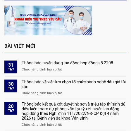
BÀI VIẾT MỚI
Thông báo tuyển dụng lao động hợp đồng số 2208
31
Th7
Chức năng bình luận bị tắt
ở
Thông
báo
Thông báo về việc lựa chọn tổ chức hành nghề đấu giá tài
30
tuyển
sản
Th7
dụng
Chức năng bình luận bị tắt
ở
lao
Thông
động
báo
Thông báo kết quả xét duyệt hồ sơ và triệu tập thí sinh đủ
hợp
20
về
điều kiện tham dự phỏng vấn tại kỳ xét tuyển lao động
đồng
Th7
hợp đồng theo Nghị định 111/2022/NĐ-CP Đợt 4 năm
việc
số
2026 tại Bệnh viện đa khoa Vân Đình
lựa
2208
chọn
Chức năng bình luận bị tắt
ở
tổ
Thông