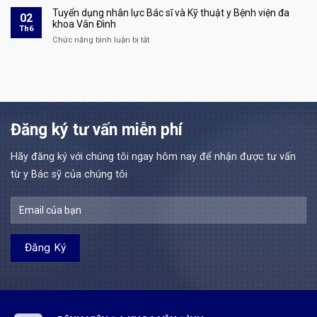
áp
đồng
nhận
báo
Tuyển dụng nhân lực Bác sĩ và Kỹ thuật y Bệnh viện đa
dụng
02
theo
hoàn
tuyển
khoa Vân Đình
tại
Th6
Nghị
thành
dụng
Bệnh
Chức năng bình luận bị tắt
ở
định
quá
lao
viện
Tuyển
111/2022/NĐ-
trình
động
đa
dụng
CP
thực
hợp
khoa
nhân
Đợt
hành
đồng
Vân
lực
4
khám
theo
Đình
Bác
năm
bệnh,
Nghị
sĩ
2026
chữa
định
và
Đăng ký tư vấn miễn phí
tại
bệnh
111/2022/NĐ-
Kỹ
Bệnh
tại
CP
thuật
viện
Bệnh
Đợt
Hãy đăng ký với chúng tôi ngay hôm nay để nhận được tư vấn
y
đa
viện
3
Bệnh
từ y Bác sỹ của chúng tôi
khoa
đa
năm
viện
Vân
khoa
2026
đa
Đình
Vân
khoa
Đình
Vân
Đình