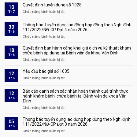
chức
báo
Quyết định tuyển dụng số 1928
10
hành
kết
Th7
Chức năng bình luận bị tắt
ở
nghề
quả
Quyết
đấu
xét
định
giá
Thông báo Tuyển dụng lao động hợp đồng theo Nghị định
duyệt
30
tuyển
tài
111/2022/NĐ-CP Đợt 4 năm 2026
hồ
Th6
dụng
sản
sơ
Chức năng bình luận bị tắt
ở
số
và
Thông
1928
triệu
báo
Quyết định ban hành công khai giá dịch vụ kỹ thuật khám
18
tập
Tuyển
chữa bệnh áp dụng tại Bệnh viện đa khoa Vân Đình
Th6
thí
dụng
Chức năng bình luận bị tắt
ở
sinh
lao
Quyết
đủ
động
định
Yêu cầu báo giá số 1635
điều
12
hợp
ban
kiện
Th6
Chức năng bình luận bị tắt
đồng
ở
hành
tham
theo
Yêu
công
dự
Nghị
cầu
Báo cáo danh sách xác nhận hoàn thành quá trình thực
khai
phỏng
12
định
báo
hành khám bệnh, chữa bệnh tại Bệnh viện đa khoa Vân
giá
vấn
Th6
111/2022/NĐ-
giá
Đình
dịch
tại
CP
số
vụ
Chức năng bình luận bị tắt
kỳ
ở
Đợt
1635
kỹ
xét
Báo
4
thuật
tuyển
cáo
Thông báo tuyển dụng lao động hợp đồng theo Nghị định
năm
05
khám
lao
danh
111/2022/NĐ-CP Đợt 3 năm 2026
2026
Th6
chữa
động
sách
Chức năng bình luận bị tắt
ở
bệnh
hợp
xác
Thông