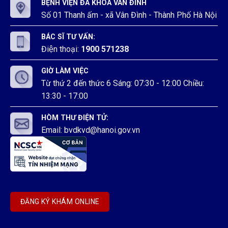
BỆNH VIỆN ĐA KHOA VÂN ĐÌNH
Số 01 Thanh ấm - xã Vân Đình - Thành Phố Hà Nội
BÁC SĨ TƯ VẤN:
Điện thoại:
1900 571238
GIỜ LÀM VIỆC
Từ thứ 2 đến thức 6 Sáng: 07:30 - 12:00 Chiều:
13:30 - 17:00
HÒM THƯ ĐIỆN TỬ:
Email: bvdkvd@hanoi.gov.vn
ĐĂNG KÝ KHÁM ONLINE