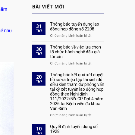
BÀI VIẾT MỚI
 năm
Thông báo tuyển dụng lao
31
động hợp đồng số 2208
hể như
Th7
Chức năng bình luận bị tắt
ở
Thông
báo
Thông báo về việc lựa chọn
30
tuyển
tổ chức hành nghề đấu giá
Th7
tài sản
dụng
lao
Chức năng bình luận bị tắt
ở
động
Thông
hợp
báo
Thông báo kết quả xét duyệt
20
đồng
về
hồ sơ và triệu tập thí sinh đủ
Th7
số
điều kiện tham dự phỏng vấn
việc
2208
tại kỳ xét tuyển lao động hợp
lựa
đồng theo Nghị định
chọn
111/2022/NĐ-CP Đợt 4 năm
tổ
2026 tại Bệnh viện đa khoa
chức
Vân Đình
hành
nghề
Chức năng bình luận bị tắt
ở
đấu
Thông
giá
báo
Quyết định tuyển dụng số
10
tài
kết
1928
Th7