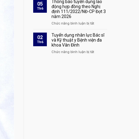
cáo
Thông báo tuyển dụng lao
05
định
bệnh
danh
động hợp đồng theo Nghị
Th6
111/2022/NĐ-
áp
định 111/2022/NĐ-CP Đợt 3
sách
CP
dụng
năm 2026
xác
Đợt
tại
nhận
Chức năng bình luận bị tắt
ở
4
Bệnh
hoàn
Thông
năm
viện
thành
báo
Tuyển dụng nhân lực Bác sĩ
2026
02
đa
quá
tuyển
và Kỹ thuật y Bệnh viện đa
tại
Th6
khoa
trình
khoa Vân Đình
dụng
Bệnh
Vân
thực
lao
viện
Chức năng bình luận bị tắt
ở
Đình
hành
động
đa
Tuyển
khám
hợp
khoa
dụng
bệnh,
đồng
Vân
nhân
chữa
theo
Đình
lực
bệnh
Nghị
Bác
tại
định
sĩ
Bệnh
111/2022/NĐ-
và
viện
CP
Kỹ
đa
Đợt
thuật
khoa
3
y
Vân
năm
Bệnh
Đình
2026
viện
đa
khoa
Vân
Đình