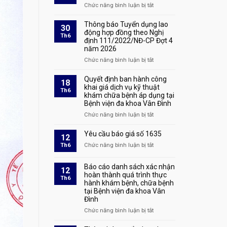
sản
quả
Chức năng bình luận bị tắt
ở
xét
Quyết
duyệt
định
Thông báo Tuyển dụng lao
30
hồ
tuyển
động hợp đồng theo Nghị
Th6
sơ
định 111/2022/NĐ-CP Đợt 4
dụng
và
năm 2026
số
triệu
1928
Chức năng bình luận bị tắt
ở
tập
Thông
thí
báo
Quyết định ban hành công
sinh
18
Tuyển
khai giá dịch vụ kỹ thuật
đủ
Th6
khám chữa bệnh áp dụng tại
dụng
điều
Bệnh viện đa khoa Vân Đình
lao
kiện
động
tham
Chức năng bình luận bị tắt
ở
hợp
dự
Quyết
đồng
phỏng
định
Yêu cầu báo giá số 1635
12
theo
vấn
ban
Th6
Chức năng bình luận bị tắt
ở
Nghị
tại
hành
Yêu
định
kỳ
công
cầu
111/2022/NĐ-
xét
Báo cáo danh sách xác nhận
khai
12
báo
CP
tuyển
hoàn thành quá trình thực
giá
Th6
giá
Đợt
hành khám bệnh, chữa bệnh
lao
dịch
số
4
tại Bệnh viện đa khoa Vân
động
vụ
1635
năm
Đình
hợp
kỹ
2026
đồng
thuật
Chức năng bình luận bị tắt
ở
theo
khám
Báo
Nghị
chữa