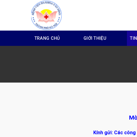
Skip
to
content
TRANG CHỦ
GIỚI THIỆU
TI
Mờ
Kính gửi: Các công