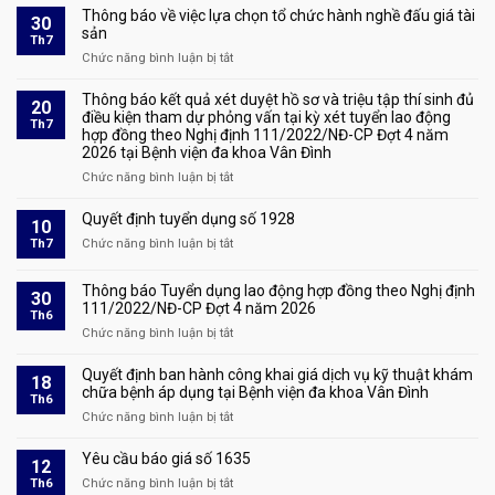
báo
Thông báo về việc lựa chọn tổ chức hành nghề đấu giá tài
30
tuyển
sản
Th7
dụng
Chức năng bình luận bị tắt
ở
lao
Thông
động
báo
Thông báo kết quả xét duyệt hồ sơ và triệu tập thí sinh đủ
hợp
20
về
điều kiện tham dự phỏng vấn tại kỳ xét tuyển lao động
đồng
Th7
hợp đồng theo Nghị định 111/2022/NĐ-CP Đợt 4 năm
việc
số
2026 tại Bệnh viện đa khoa Vân Đình
lựa
2208
chọn
Chức năng bình luận bị tắt
ở
tổ
Thông
chức
báo
Quyết định tuyển dụng số 1928
10
hành
kết
Th7
Chức năng bình luận bị tắt
ở
nghề
quả
Quyết
đấu
xét
định
giá
Thông báo Tuyển dụng lao động hợp đồng theo Nghị định
duyệt
30
tuyển
tài
111/2022/NĐ-CP Đợt 4 năm 2026
hồ
Th6
dụng
sản
sơ
Chức năng bình luận bị tắt
ở
số
và
Thông
1928
triệu
báo
Quyết định ban hành công khai giá dịch vụ kỹ thuật khám
18
tập
Tuyển
chữa bệnh áp dụng tại Bệnh viện đa khoa Vân Đình
Th6
thí
dụng
Chức năng bình luận bị tắt
ở
sinh
lao
Quyết
đủ
động
định
Yêu cầu báo giá số 1635
điều
12
hợp
ban
kiện
Th6
Chức năng bình luận bị tắt
đồng
ở
hành