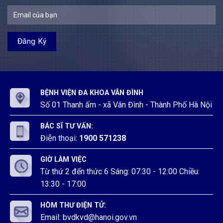
2026
đa
Đình
Vân
khoa
Đình
Vân
Đình
BỆNH VIỆN ĐA KHOA VÂN ĐÌNH
Số 01 Thanh ấm - xã Vân Đình - Thành Phố Hà Nội
BÁC SĨ TƯ VẤN:
Điện thoại:
1900 571238
GIỜ LÀM VIỆC
Từ thứ 2 đến thức 6 Sáng: 07:30 - 12:00 Chiều:
13:30 - 17:00
HÒM THƯ ĐIỆN TỬ:
Email: bvdkvd@hanoi.gov.vn