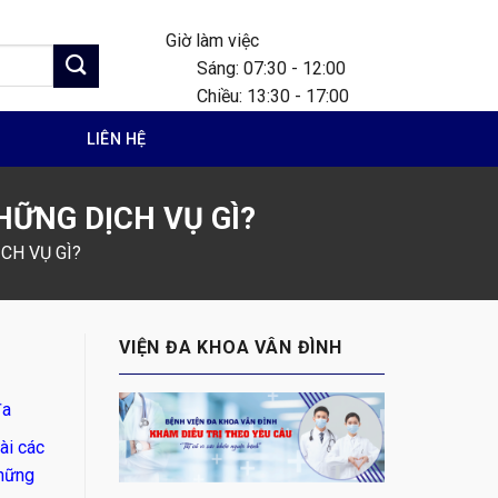
Giờ làm việc
Sáng: 07:30 - 12:00
Chiều: 13:30 - 17:00
G
LIÊN HỆ
ỮNG DỊCH VỤ GÌ?
CH VỤ GÌ?
VIỆN ĐA KHOA VÂN ĐÌNH
đa
ài các
những