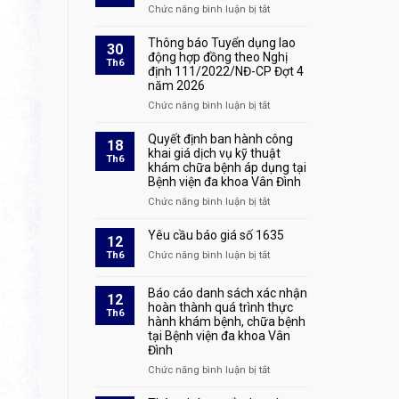
sản
quả
Chức năng bình luận bị tắt
ở
xét
Quyết
duyệt
định
Thông báo Tuyển dụng lao
30
hồ
tuyển
động hợp đồng theo Nghị
Th6
sơ
định 111/2022/NĐ-CP Đợt 4
dụng
và
năm 2026
số
triệu
1928
Chức năng bình luận bị tắt
ở
tập
Thông
thí
báo
Quyết định ban hành công
sinh
18
Tuyển
khai giá dịch vụ kỹ thuật
đủ
Th6
khám chữa bệnh áp dụng tại
dụng
điều
Bệnh viện đa khoa Vân Đình
lao
kiện
động
tham
Chức năng bình luận bị tắt
ở
hợp
dự
Quyết
đồng
phỏng
định
Yêu cầu báo giá số 1635
12
theo
vấn
ban
Th6
Chức năng bình luận bị tắt
ở
Nghị
tại
hành
Yêu
định
kỳ
công
cầu
111/2022/NĐ-
xét
Báo cáo danh sách xác nhận
khai
12
báo
CP
tuyển
hoàn thành quá trình thực
giá
Th6
giá
Đợt
hành khám bệnh, chữa bệnh
lao
dịch
số
4
tại Bệnh viện đa khoa Vân
động
vụ
1635
năm
Đình
hợp
kỹ
2026
đồng
thuật
Chức năng bình luận bị tắt
ở
theo
khám
Báo
Nghị
chữa