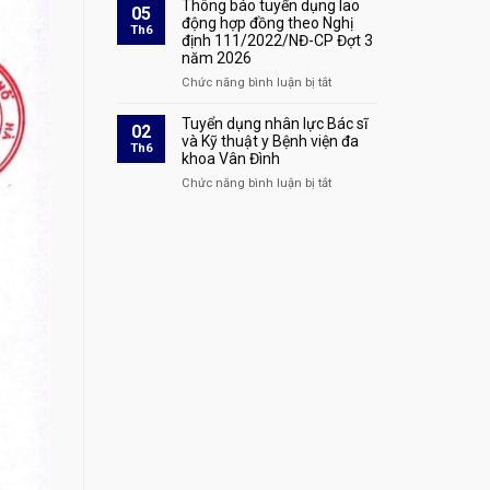
cáo
Thông báo tuyển dụng lao
05
định
bệnh
danh
động hợp đồng theo Nghị
Th6
111/2022/NĐ-
áp
định 111/2022/NĐ-CP Đợt 3
sách
CP
dụng
năm 2026
xác
Đợt
tại
nhận
Chức năng bình luận bị tắt
ở
4
Bệnh
hoàn
Thông
năm
viện
thành
báo
Tuyển dụng nhân lực Bác sĩ
2026
02
đa
quá
tuyển
và Kỹ thuật y Bệnh viện đa
tại
Th6
khoa
trình
khoa Vân Đình
dụng
Bệnh
Vân
thực
lao
viện
Chức năng bình luận bị tắt
ở
Đình
hành
động
đa
Tuyển
khám
hợp
khoa
dụng
bệnh,
đồng
Vân
nhân
chữa
theo
Đình
lực
bệnh
Nghị
Bác
tại
định
sĩ
Bệnh
111/2022/NĐ-
và
viện
CP
Kỹ
đa
Đợt
thuật
khoa
3
y
Vân
năm
Bệnh
Đình
2026
viện
đa
khoa
Vân
Đình