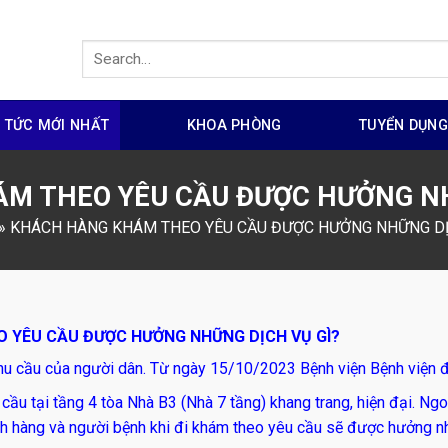
N TỨC MỚI NHẤT
KHOA PHÒNG
TUYỂN DỤN
M THEO YÊU CẦU ĐƯỢC HƯỞNG NH
»
KHÁCH HÀNG KHÁM THEO YÊU CẦU ĐƯỢC HƯỞNG NHỮNG DỊ
 YÊU CẦU ĐƯỢC HƯỞNG NHỮNG DỊCH VỤ GÌ?
hu cầu của người dân. Từ ngày 15/10/2023 Bệnh viện Bệnh viện 
cầu tại tầng 4 tòa Nhà B3 (Nhà 7 tầng) khang trang, hiện đại. Ngo
khách hàng và người bệnh khi đi khám theo yêu cầu sẽ được hưởng 