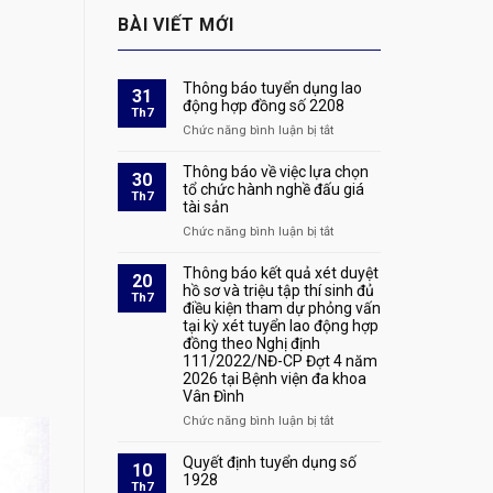
BÀI VIẾT MỚI
Thông báo tuyển dụng lao
31
động hợp đồng số 2208
Th7
Chức năng bình luận bị tắt
ở
Thông
báo
Thông báo về việc lựa chọn
30
tuyển
tổ chức hành nghề đấu giá
Th7
tài sản
dụng
lao
Chức năng bình luận bị tắt
ở
động
Thông
hợp
báo
Thông báo kết quả xét duyệt
20
đồng
về
hồ sơ và triệu tập thí sinh đủ
Th7
số
điều kiện tham dự phỏng vấn
việc
2208
tại kỳ xét tuyển lao động hợp
lựa
đồng theo Nghị định
chọn
111/2022/NĐ-CP Đợt 4 năm
tổ
2026 tại Bệnh viện đa khoa
chức
Vân Đình
hành
nghề
Chức năng bình luận bị tắt
ở
đấu
Thông
giá
báo
Quyết định tuyển dụng số
10
tài
kết
1928
Th7