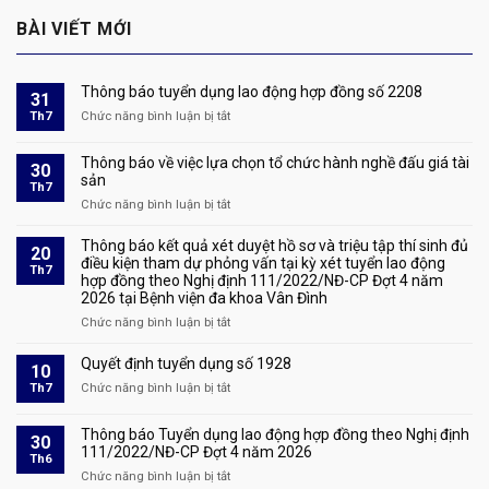
BÀI VIẾT MỚI
Thông báo tuyển dụng lao động hợp đồng số 2208
31
Th7
Chức năng bình luận bị tắt
ở
Thông
báo
Thông báo về việc lựa chọn tổ chức hành nghề đấu giá tài
30
tuyển
sản
Th7
dụng
Chức năng bình luận bị tắt
ở
lao
Thông
động
báo
Thông báo kết quả xét duyệt hồ sơ và triệu tập thí sinh đủ
hợp
20
về
điều kiện tham dự phỏng vấn tại kỳ xét tuyển lao động
đồng
Th7
hợp đồng theo Nghị định 111/2022/NĐ-CP Đợt 4 năm
việc
số
2026 tại Bệnh viện đa khoa Vân Đình
lựa
2208
chọn
Chức năng bình luận bị tắt
ở
tổ
Thông
chức
báo
Quyết định tuyển dụng số 1928
10
hành
kết
Th7
Chức năng bình luận bị tắt
ở
nghề
quả
Quyết
đấu
xét
định
giá
Thông báo Tuyển dụng lao động hợp đồng theo Nghị định
duyệt
30
tuyển
tài
111/2022/NĐ-CP Đợt 4 năm 2026
hồ
Th6
dụng
sản
sơ
Chức năng bình luận bị tắt
ở
số