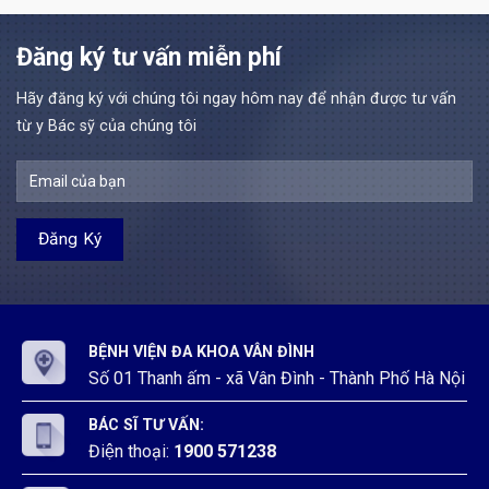
theo
Đình
Bác
năm
bệnh,
Nghị
sĩ
2026
chữa
định
và
Đăng ký tư vấn miễn phí
tại
bệnh
111/2022/NĐ-
Kỹ
Bệnh
tại
CP
thuật
viện
Bệnh
Đợt
Hãy đăng ký với chúng tôi ngay hôm nay để nhận được tư vấn
y
đa
viện
3
Bệnh
từ y Bác sỹ của chúng tôi
khoa
đa
năm
viện
Vân
khoa
2026
đa
Đình
Vân
khoa
Đình
Vân
Đình
BỆNH VIỆN ĐA KHOA VÂN ĐÌNH
Số 01 Thanh ấm - xã Vân Đình - Thành Phố Hà Nội
BÁC SĨ TƯ VẤN:
Điện thoại:
1900 571238