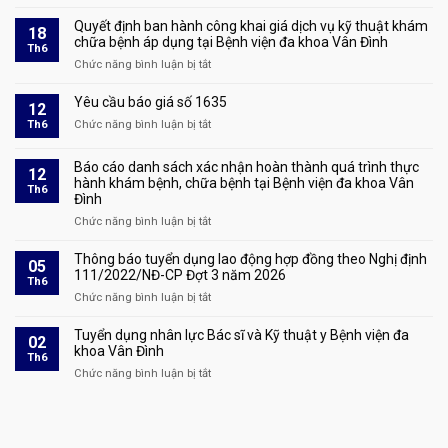
và
Thông
1928
triệu
báo
Quyết định ban hành công khai giá dịch vụ kỹ thuật khám
18
tập
Tuyển
chữa bệnh áp dụng tại Bệnh viện đa khoa Vân Đình
Th6
thí
dụng
Chức năng bình luận bị tắt
ở
sinh
lao
Quyết
đủ
động
định
Yêu cầu báo giá số 1635
điều
12
hợp
ban
kiện
Th6
Chức năng bình luận bị tắt
đồng
ở
hành
tham
theo
Yêu
công
dự
Nghị
cầu
Báo cáo danh sách xác nhận hoàn thành quá trình thực
khai
phỏng
12
định
báo
hành khám bệnh, chữa bệnh tại Bệnh viện đa khoa Vân
giá
vấn
Th6
111/2022/NĐ-
giá
Đình
dịch
tại
CP
số
vụ
Chức năng bình luận bị tắt
kỳ
ở
Đợt
1635
kỹ
xét
Báo
4
thuật
tuyển
cáo
Thông báo tuyển dụng lao động hợp đồng theo Nghị định
năm
05
khám
lao
danh
111/2022/NĐ-CP Đợt 3 năm 2026
2026
Th6
chữa
động
sách
Chức năng bình luận bị tắt
ở
bệnh
hợp
xác
Thông
áp
đồng
nhận
báo
Tuyển dụng nhân lực Bác sĩ và Kỹ thuật y Bệnh viện đa
dụng
02
theo
hoàn
tuyển
khoa Vân Đình
tại
Th6
Nghị
thành
dụng
Bệnh
Chức năng bình luận bị tắt
ở
định
quá
lao
viện
Tuyển
111/2022/NĐ-
trình
động
đa
dụng
CP
thực
hợp
khoa
nhân
Đợt
hành
đồng
Vân
lực
4
khám