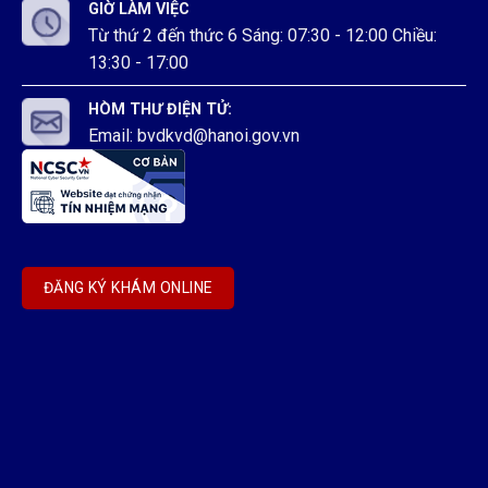
GIỜ LÀM VIỆC
Từ thứ 2 đến thức 6 Sáng: 07:30 - 12:00 Chiều:
13:30 - 17:00
HÒM THƯ ĐIỆN TỬ:
Email: bvdkvd@hanoi.gov.vn
ĐĂNG KÝ KHÁM ONLINE