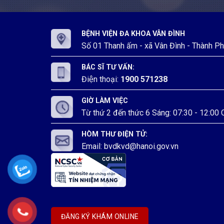
BỆNH VIỆN ĐA KHOA VÂN ĐÌNH
Số 01 Thanh ấm - xã Vân Đình - Thành P
BÁC SĨ TƯ VẤN:
Điện thoại:
1900 571238
GIỜ LÀM VIỆC
Từ thứ 2 đến thức 6 Sáng: 07:30 - 12:00 C
HÒM THƯ ĐIỆN TỬ:
Email: bvdkvd@hanoi.gov.vn
ĐĂNG KÝ KHÁM ONLINE