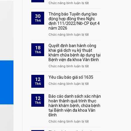
sản
quả
Chức năng bình luận bị tắt
ở
xét
Quyết
duyệt
định
Thông báo Tuyển dụng lao
30
hồ
tuyển
động hợp đồng theo Nghị
Th6
sơ
định 111/2022/NĐ-CP Đợt 4
dụng
và
năm 2026
số
triệu
1928
Chức năng bình luận bị tắt
ở
tập
Thông
thí
báo
Quyết định ban hành công
sinh
18
Tuyển
khai giá dịch vụ kỹ thuật
đủ
Th6
khám chữa bệnh áp dụng tại
dụng
điều
Bệnh viện đa khoa Vân Đình
lao
kiện
động
tham
Chức năng bình luận bị tắt
ở
hợp
dự
Quyết
đồng
phỏng
định
Yêu cầu báo giá số 1635
12
theo
vấn
ban
Th6
Chức năng bình luận bị tắt
ở
Nghị
tại
hành
Yêu
định
kỳ
công
cầu
111/2022/NĐ-
xét
Báo cáo danh sách xác nhận
khai
12
báo
CP
tuyển
hoàn thành quá trình thực
giá
Th6
giá
Đợt
hành khám bệnh, chữa bệnh
lao
dịch
số
4
tại Bệnh viện đa khoa Vân
động
vụ
1635
năm
Đình
hợp
kỹ
2026
đồng
thuật
Chức năng bình luận bị tắt
ở
theo
khám
Báo
Nghị
chữa