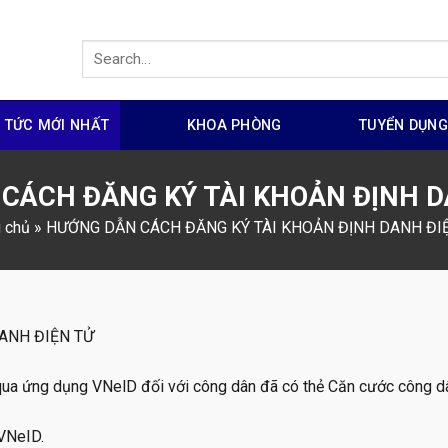
N TỨC MỚI NHẤT
KHOA PHÒNG
TUYỂN DỤN
CÁCH ĐĂNG KÝ TÀI KHOẢN ĐỊNH D
 chủ
»
HƯỚNG DẪN CÁCH ĐĂNG KÝ TÀI KHOẢN ĐỊNH DANH ĐI
ANH ĐIỆN TỬ
 qua ứng dụng VNelD đối với công dân đã có thẻ Căn cước công d
 VNeID.