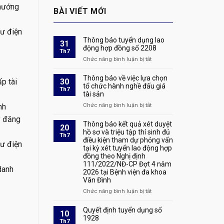
 hướng
BÀI VIẾT MỚI
hư điện
Thông báo tuyển dụng lao
31
động hợp đồng số 2208
Th7
Chức năng bình luận bị tắt
ở
Thông
báo
Thông báo về việc lựa chọn
p tài
30
tuyển
tổ chức hành nghề đấu giá
Th7
tài sản
dụng
lao
nh
Chức năng bình luận bị tắt
ở
động
Thông
ý đăng
hợp
báo
Thông báo kết quả xét duyệt
20
đồng
về
hồ sơ và triệu tập thí sinh đủ
Th7
số
điều kiện tham dự phỏng vấn
việc
hư điện
2208
tại kỳ xét tuyển lao động hợp
lựa
đồng theo Nghị định
chọn
111/2022/NĐ-CP Đợt 4 năm
tổ
danh
2026 tại Bệnh viện đa khoa
chức
Vân Đình
hành
nghề
Chức năng bình luận bị tắt
ở
đấu
Thông
giá
báo
Quyết định tuyển dụng số
10
tài
kết
1928
Th7