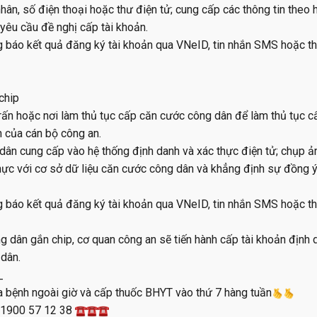
hân, số điện thoại hoặc thư điện tử; cung cấp các thông tin theo
yêu cầu đề nghị cấp tài khoản.
g báo kết quả đăng ký tài khoản qua VNeID, tin nhắn SMS hoặc t
chip
rấn hoặc nơi làm thủ tục cấp căn cước công dân để làm thủ tục cấ
n của cán bộ công an.
dân cung cấp vào hệ thống định danh và xác thực điện tử; chụp ả
hực với cơ sở dữ liệu căn cước công dân và khẳng định sự đồng 
g báo kết quả đăng ký tài khoản qua VNeID, tin nhắn SMS hoặc t
 dân gắn chip, cơ quan công an sẽ tiến hành cấp tài khoản định 
 dân.
_
 bệnh ngoài giờ và cấp thuốc BHYT vào thứ 7 hàng tuần
ài 1900 57 12 38